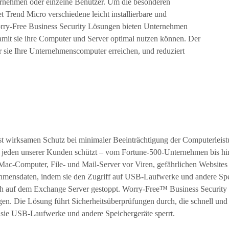
ternehmen oder einzelne Benutzer. Um die besonderen
 Trend Micro verschiedene leicht installierbare und
ry-Free Business Security Lösungen bieten Unternehmen
amit sie ihre Computer und Server optimal nutzen können. Der
 sie Ihre Unternehmenscomputer erreichen, und reduziert
rst wirksamen Schutz bei minimaler Beeinträchtigung der Computerlei
ie jeden unserer Kunden schützt – vom Fortune-500-Unternehmen bis hi
ac‑Computer, File- und Mail-Server vor Viren, gefährlichen Website
nehmensdaten, indem sie den Zugriff auf USB-Laufwerke und andere Spe
ch auf dem Exchange Server gestoppt. Worry-Free™ Business Security
n. Die Lösung führt Sicherheitsüberprüfungen durch, die schnell und 
 sie USB‑Laufwerke und andere Speichergeräte sperrt.